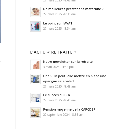
27 mars 2025 - 8:42 am
De meilleures prestations maternité ?
27 mars 2025 - 8:36 am
Le point sur l’AVAT
27 mars 2025 - 8:34 am
L’ACTU « RETRAITE »
Notre newsletter sur la retraite
3 avril 2025 - 4:32 pm
Une SCM peut- elle mettre en place une
épargne salariale ?
27 mars 2025 - 8:49 am
Le succès du PER
27 mars 2025 - 8:46 am
Pension moyenne de la CARCDSF
20 septembre 2024 - 8:35 am