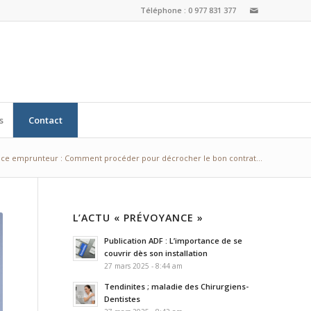
Téléphone : 0 977 831 377
s
Contact
ce emprunteur : Comment procéder pour décrocher le bon contrat...
L’ACTU « PRÉVOYANCE »
Publication ADF : L’importance de se
couvrir dès son installation
27 mars 2025 - 8:44 am
Tendinites ; maladie des Chirurgiens-
Dentistes