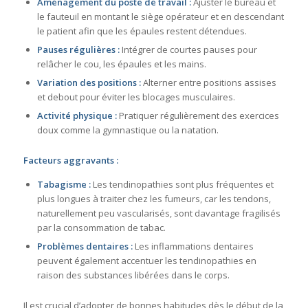
Aménagement du poste de travail :
Ajuster le bureau et
le fauteuil en montant le siège opérateur et en descendant
le patient afin que les épaules restent détendues.
Pauses régulières :
Intégrer de courtes pauses pour
relâcher le cou, les épaules et les mains.
Variation des positions :
Alterner entre positions assises
et debout pour éviter les blocages musculaires.
Activité physique :
Pratiquer régulièrement des exercices
doux comme la gymnastique ou la natation.
Facteurs aggravants :
Tabagisme :
Les tendinopathies sont plus fréquentes et
plus longues à traiter chez les fumeurs, car les tendons,
naturellement peu vascularisés, sont davantage fragilisés
par la consommation de tabac.
Problèmes dentaires :
Les inflammations dentaires
peuvent également accentuer les tendinopathies en
raison des substances libérées dans le corps.
Il est crucial d’adopter de bonnes habitudes dès le début de la